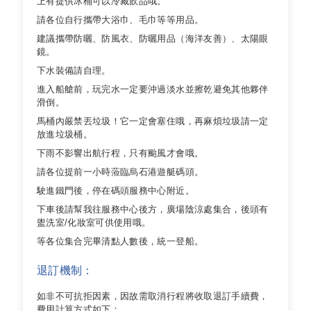
上有提供冰桶可以冷藏飲品哦。
請各位自行攜帶大浴巾、毛巾等等用品。
建議攜帶防曬、防風衣、防曬用品（海洋友善）、太陽眼
鏡。
下水裝備請自理。
進入船艙前，玩完水一定要沖過淡水並擦乾避免其他夥伴
滑倒。
馬桶內嚴禁丟垃圾！它一定會塞住哦，再麻煩垃圾請一定
放進垃圾桶。
下雨不影響出航行程，只有颱風才會哦。
請各位提前一小時蒞臨烏石港遊艇碼頭。
駛進鐵門後，停在碼頭服務中心附近。
下車後請幫我往服務中心後方，廣場陰涼處集合，後頭有
盥洗室/化妝室可供使用哦。
等各位集合完畢清點人數後，統一登船。
退訂機制：
如非不可抗拒因素，因故需取消行程將收取退訂手續費，
費用計算方式如下：