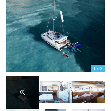
1
/
6