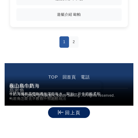
遊艇介紹 歐帕
1
2
TOP
回首頁
電話
夜泊龜山島
龜山島牛奶海
烏岩角
夜泊、船宿國外才有？
牛奶海擁有晶瑩剔透的湛藍海水，宛如一片牛奶般柔和
© 2024 雲九帆船 Cloud9 Sailing. All rights reserved.
一個龜山島大家敲碗多年的行程
烏岩角怎麼去？教你一招超酷玩法
~
回上頁