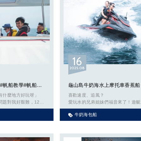
2020年聽到一則讓我為台灣帆船活
消息，宜蘭岳明國小「樂觀小帆手．
灣夢」帆船環島，帶著孩子們不只是
綠島，竟然連馬祖列島、金門都去到
為自從在烏石港從事遊艇帆船租賃的
動後，種種因素下一直無法進行這種
長航，打心底羨慕這群孩子，心想如
與，能記錄下什麼景色呢。
16
2025
08
【2020環島紀錄
https://www.matsu.gov.tw/chhtml/De
71040200A/2219?
宜蘭花蓮帆船航段 #帆船教學#帆船遊艇旅遊#宜蘭旅遊#花蓮旅遊
mcid=30262&webaid=】
有什麼地方好玩呀」
喜歡速度、追風？
題對我好艱難，120
愛玩水的兄弟姐妹們福音來了！遊艇
確保每個人航行的體驗
～
上帝聽見我的祈禱，4年後我所處的
牛奶海包船
望這個行程可以大賣的
水上摩托車x牛奶海 行程讓你同時玩
是當年環島的張光中船長所在，有天
們暈船不舒服阿
水上摩托車，快到你眼淚流不停。
了一袋水果跟水煮蛋找我，直截的跟
「小揚，今年真的要環島哦，你可以吧
我們都知道拋下宜蘭龜山島的工作去