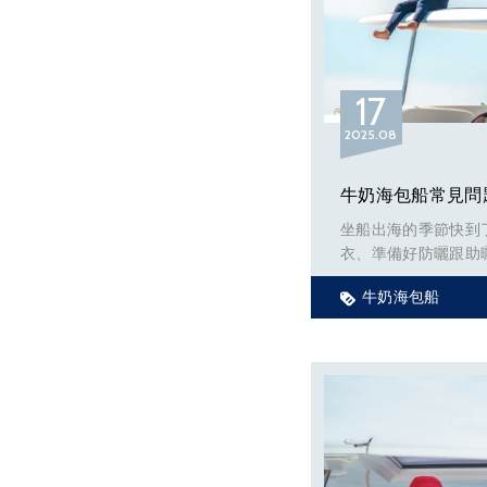
17
2025
08
牛奶海包船常見問
坐船出海的季節快到
衣、準備好防曬跟助
平台跟經銷商都在促
牛奶海包船
沒有保險? 船上有面
微波嗎?