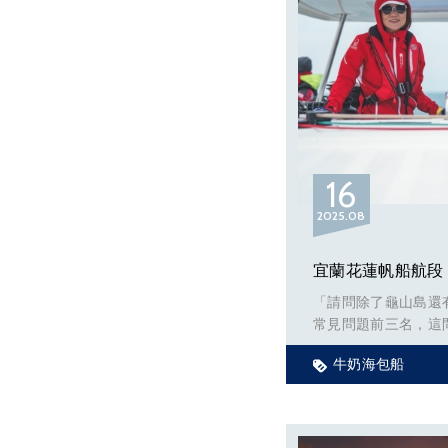
16
2025
08
「請問除了龜山島還
常見問題前三名，這問
海里非常微妙，想要
牛奶海包船
都是最好的同時也希
矛盾，因為很怕旅客