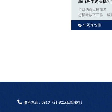
半日的微出國旅遊
想暫時放下工作、離
預算跟特休不夠用怎
牛奶海包船
那就來場宜蘭龜山島遊
服務專線：
0913-721-821(點擊撥打)