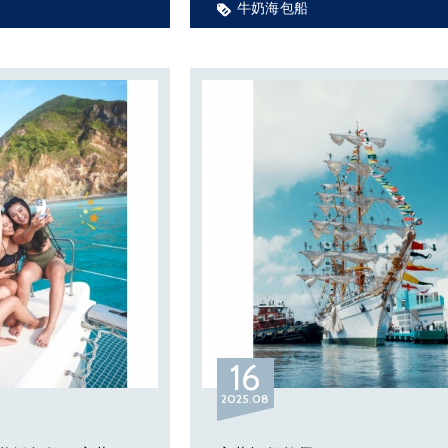
牛奶海包船
c hour」開始了！
到痛痛還可以在夕陽裡浪漫的航行。
不幸中的大幸，也是個機會教育，光
彰化由當地人領港，由於溝通傳達過
放你最愛的音樂，好好享受星星伴
導致擱淺在沙洲上，之後全體師生上
繼續往澎湖前進。光腳號在6小時漲
行脫困，人船平安。
在小琉球遇凱米颱風所以環島的計畫
期，回到高雄港避颱。由於凱米詭譎
破壞力被低估的情形下，高雄不少船
頭都有毀損，好在阿莫跟光腳都有我
守，感謝常在烏石港防颱的經驗，對
作非常熟悉。
凱米離開後，因為時間壓縮了只能跳
16
春，實在好可惜，有好多朋友都在恆
2025
08
我，只得繼續往蘭嶼、綠島、長濱，
梯坪、花蓮、回到蘇澳。