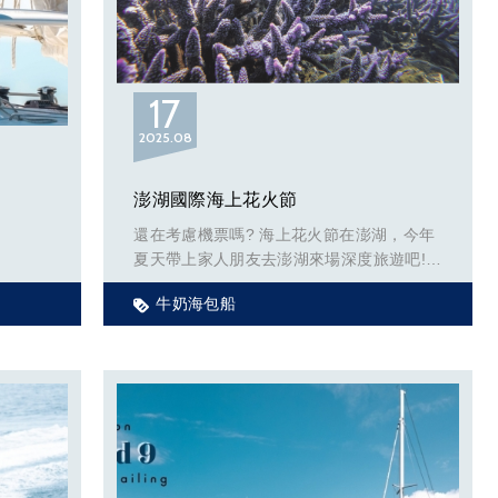
17
2025
08
澎湖國際海上花火節
還在考慮機票嗎? 海上花火節在澎湖，今年
夏天帶上家人朋友去澎湖來場深度旅遊吧!
牛奶海包船
幾年前羨慕我的高中同學，一是他總算結婚
成家立業，二是他老婆是澎湖人，每次都回
娘家玩回來我們碰面時他都會帶冷凍花枝排
給我邊碎念著澎湖有多少人潮，當地人很困
擾blahblahblah。
澎湖太美，好想變成望安上面的小羊或是貓
咪。