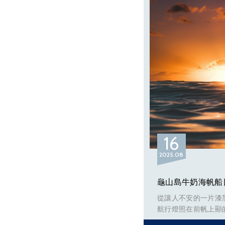
16
2025
08
龜山島牛奶海帆船
從讓人不安的一片漆
航行燈照在前帆上顯的
空開始上色，從午夜