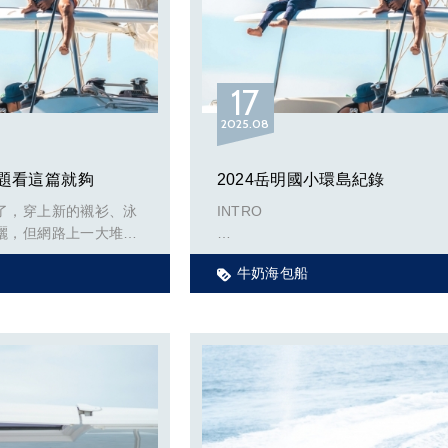
17
2025
08
題看這篇就夠
2024岳明國小環島紀錄
了，穿上新的襯衫、泳
INTRO
曬，但網路上一大堆的
銷遊艇、帆船旅遊，有
牛奶海包船
鏡呼吸管嗎? 船上可以
https://youtu.be/o804vYh0L8g?
si=yxYNjdVCG6PDtJXZ