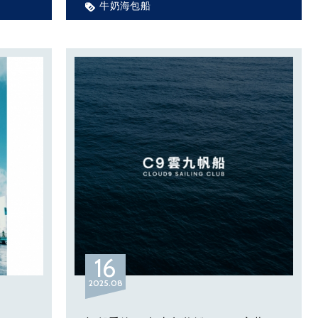
牛奶海包船
Everybody was dancin' in the moonligh
腳號在
程有誤
費用：＄30,000（包船價）。
阿莫號
人數：上限 15 人。
潮號自
時間：2000～2200（2100 施放煙火）。
內容：軟性飲料 1 箱、酒精飲料 1 箱、拼
盤餐點。
被迫延
多變，
艇與碼
們留
南方四島／北海巡旅／東海巡旅 6.5 小時
防颱工
費用：＄48,000（包船價）。
人數：上限 12 人。
過恆
時間：1000～1630。
16
春等
內容：軟性飲料 1 箱、酒精飲料 1 箱、零
2025
08
接著石
食、SUP 立槳 3 張、充氣魔毯 1 張、充氣
彈跳床 1 張、面鏡＆呼吸管。