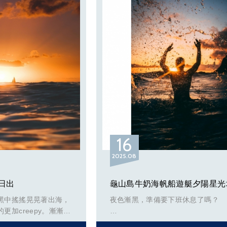
犧牲多少，即便如此光中船長說「那
的孩子一輩子也沒坐過看過遊艇，這
該做的事」「龜山島不會跑嘛」於是
的機會就降落在我們身上。
上一次是由當時的行政院長蘇揆在蘇
航，這次是在賴總統祝福下出發，除
外更看得出國家對這項產業的支持，
是各港口的海巡艇接力式的伴航。夕
往東引的路上孩子們第一次看到海豚
伴航，藍眼淚在夜晚時只要把腳放進
16
就會出現。在東引跟南竿都碰到雲九
粉絲讓我好意外好開心。海上聽著曾
2025
08
駐守的夥伴講當兵的回憶、在夜裡也
的感受來自中國的視線和緊張氣息。
日出
龜山島牛奶海帆船遊艇夕陽星光
逆流、船速2-3節，開了40小時才到
抵達時看到光中船長穿著可愛的睡褲
黑中搖搖晃晃著出海，
夜色漸黑，準備要下班休息了嗎？
號的我們，又好笑又欣慰。
更加creepy。漸漸天
藍慢慢加了一些洋紅，
Nono! 最適合夜貓子的行程，不會