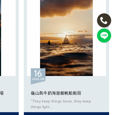
些偏鄉
（以上資訊取自維基百科）
是一件
這天大
二. 行程介紹
近海玩水 3 小時
澳啟
了欣慰
費用：＄36,000（包船價）。
沿途更
人數：上限 12 人。
陽下前
時間：0900～1200（上午場），1500～
在船頭
1800（下午場）。
海水裡
內容：軟性飲料 1 箱、酒精飲料 1 箱、零
16
帆船的
食、SUP 立槳 3 張、充氣魔毯 1 張、充氣
在烏坵
彈跳床 1 張、面鏡＆呼吸管。
2025
08
能清楚
頂風、
場
龜山島牛奶海遊艇帆船船宿
金門，
接阿莫
“They keep things loose, they keep
海上花火節 2 小時（每年約四月中旬到六月
things light
下旬間）
被太陽曬