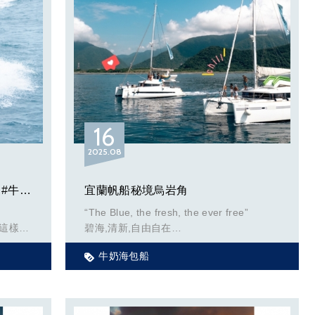
動振奮的
海洋台
一. 介紹
蘭嶼、
了。因
2002 年 5 月，澎湖外海發生「中華航空
商業活
611 號班機空難」，重創澎湖觀光產業，該
跳島的
年度遊客人數銳減。中華航空為了補償此次
果能參
空難為澎湖帶來的觀光衝擊，與澎湖縣政府
於該年農曆七夕舉辦「千萬風情在菊島」活
16
動。隔年（2003 年）縣政府再次與各家航
空業者及飯店等各業者合作正式舉辦「第一
2025
08
屆 2003 年澎湖海上花火節」活動，地點也
tail/3
移至觀音亭。
龜山島牛奶海水上摩托車香蕉船 #牛奶海水上活動#牛奶海包船#牛奶海遊艇出租
宜蘭帆船秘境烏岩角
2004 年，澎湖縣政府擴大規模舉辦「澎湖
“The Blue, the fresh, the ever free”
國際海上花火節」，邀請各家航空公司及民
這樣玩
碧海,清新,自由自在
間業者一同加入活動籌備，至今已成為澎湖
公司正
縣最具代表性之大型觀光活動。
牛奶海包船
遊艇和
海通往世界各地,而帆船不只是最浪漫、迷人
突然拿
的交通工具還是運動競
我說：
2019 年，在 22 場次的花火節施放中，觀
!?」
光人次約 42 萬，為歷年來觀光人數新高。
環島會