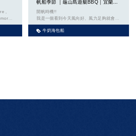
帆船季節 ｜龜山島遊艇BBQ｜宜蘭賞鯨包船｜龜山島租船,租遊艇,宜蘭租遊艇
re ,
開帆時機!!
灣各個
d more
我是一個看到今天風向好、風力足夠就會開
是簡單
帆的船長，所以很多客人跟我一起出航時看
、風速
三. 船型
牛奶海包船
到我開帆就會問「什麼時候會開帆阿?」
旋槳飛
「我來了好多次只有你有開帆。」「帆打開
喜不
好好看但有什麼用啊?」
常態的
這麼巨
的是
公辦民營
計
乘阿莫
四. 結論
繞行台
浬。岳明
其他靠
洋研究
台灣生活壅擠的你受夠了沒？不知道機票買