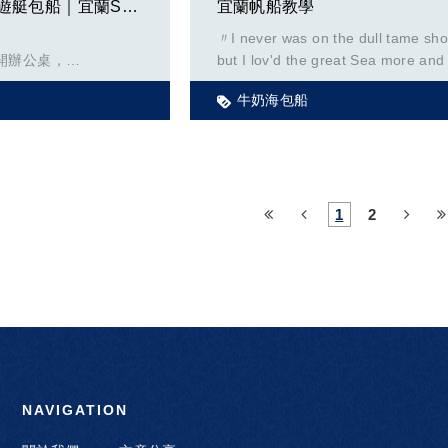
龜山島牛奶海帆船遊艇包船｜宜蘭SUP｜宜蘭景點｜雲九帆船
宜蘭帆船教學
〃I never was on the dull tame sho
透過帆船環島環島讓我一次見識了台
開辦公桌，
but I lov'd the great Sea more an
小島、沿岸美麗風光，不是因為這件
麼辦？
〃
而去做，而是因為困難。引擎斷皮帶
牛奶海包船
艇包船吧！<br
40節、船速2節、擱淺、絞到繩子螺
走、然後再擱淺，本以為會是一趟驚
斷、充滿新奇有趣的旅程，我卻一反
平靜；本以為學生們真是幸福可以有
大的收穫，其實獲得巨大收穫跟幸福
1
2
我。
宜蘭縣岳明國中小
2024年夏天，位於宜蘭縣蘇澳鎮的
岳明國中小發起「海洋永續行動學校
畫」，師生數十人以接力的方式，搭
號、光腳號兩艘帆船進行跳島環航，
灣本島與周邊島嶼一圈共1000多海
NAVIGATION
師生跳島環航的途中，不但沿途拜訪
海的小學進行校際交流，更與國家海