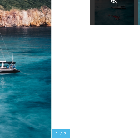
1
/
3