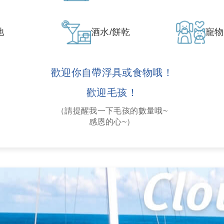
池
酒水/餅乾
寵物
歡迎你自帶浮具或食物哦！
歡迎毛孩！
（請提醒我一下毛孩的數量哦~
感恩的心~）