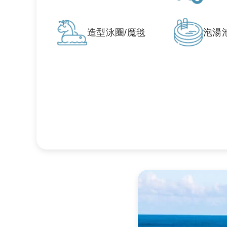
造型泳圈/魔毯
泡湯