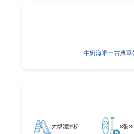
牛奶海唯一古典單
大型溜滑梯
8張S